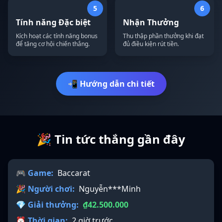
5
6
Tính năng Đặc biệt
Nhận Thưởng
Kích hoạt các tính năng bonus
Thu thập phần thưởng khi đạt
để tăng cơ hội chiến thắng.
đủ điều kiện rút tiền.
📲 Hướng dẫn chi tiết
🎉 Tin tức thắng gần đây
🎮 Game:
Baccarat
🎉 Người chơi:
Nguyễn***Minh
💎 Giải thưởng:
₫42.500.000
⏰ Thời gian:
2 giờ trước