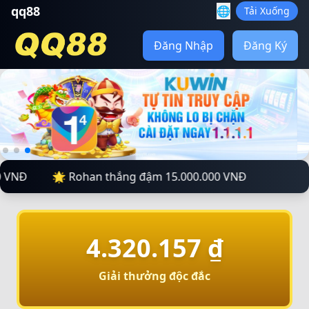
qq88
🌐
Tải Xuống
MỚI
MỚI
Đăng Nhập
Đăng Ký
 VNĐ
4.350.770 ₫
Giải thưởng độc đắc