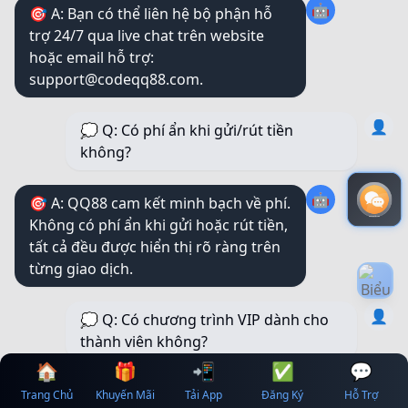
🤖
🎯 A: Bạn có thể liên hệ bộ phận hỗ
trợ 24/7 qua live chat trên website
hoặc email hỗ trợ:
support@codeqq88.com
.
👤
💭 Q: Có phí ẩn khi gửi/rút tiền
không?
🤖
🎯 A: QQ88 cam kết minh bạch về phí.
Không có phí ẩn khi gửi hoặc rút tiền,
tất cả đều được hiển thị rõ ràng trên
từng giao dịch.
👤
💭 Q: Có chương trình VIP dành cho
thành viên không?
🏠
🎁
📲
✅
💬
🤖
🎯 A: QQ88 có chương trình VIP đặc
Trang Chủ
Khuyến Mãi
Tải App
Đăng Ký
Hỗ Trợ