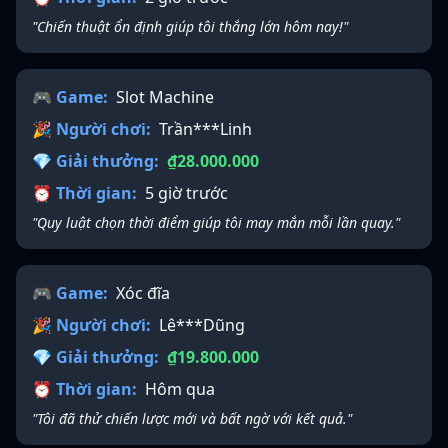
"Chiến thuật ổn định giúp tôi thắng lớn hôm nay!"
🎮 Game:
Slot Machine
🎉 Người chơi:
Trần***Linh
💎 Giải thưởng:
₫28.000.000
⏰ Thời gian:
5 giờ trước
"Quy luật chọn thời điểm giúp tôi may mắn mỗi lần quay."
🎮 Game:
Xóc đĩa
🎉 Người chơi:
Lê***Dũng
💎 Giải thưởng:
₫19.800.000
⏰ Thời gian:
Hôm qua
"Tôi đã thử chiến lược mới và bất ngờ với kết quả."