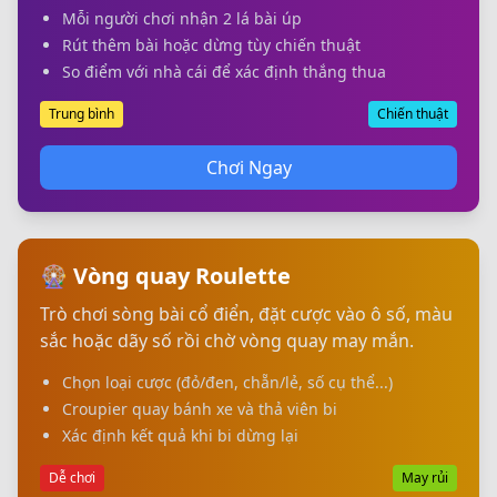
Mỗi người chơi nhận 2 lá bài úp
Rút thêm bài hoặc dừng tùy chiến thuật
So điểm với nhà cái để xác định thắng thua
Trung bình
Chiến thuật
Chơi Ngay
🎡 Vòng quay Roulette
Trò chơi sòng bài cổ điển, đặt cược vào ô số, màu
sắc hoặc dãy số rồi chờ vòng quay may mắn.
Chọn loại cược (đỏ/đen, chẵn/lẻ, số cụ thể...)
Croupier quay bánh xe và thả viên bi
Xác định kết quả khi bi dừng lại
Dễ chơi
May rủi