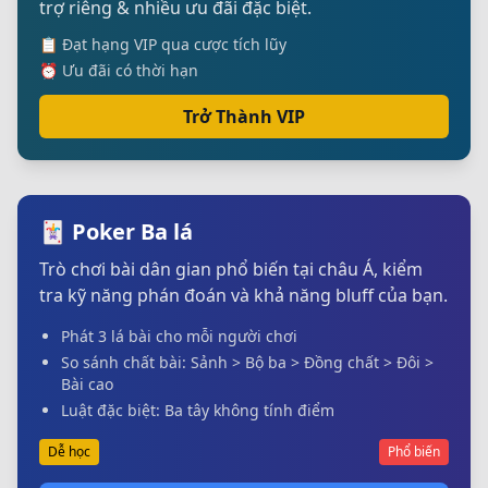
trợ riêng & nhiều ưu đãi đặc biệt.
📋 Đạt hạng VIP qua cược tích lũy
⏰ Ưu đãi có thời hạn
Trở Thành VIP
🃏 Poker Ba lá
Trò chơi bài dân gian phổ biến tại châu Á, kiểm
tra kỹ năng phán đoán và khả năng bluff của bạn.
Phát 3 lá bài cho mỗi người chơi
So sánh chất bài: Sảnh > Bộ ba > Đồng chất > Đôi >
Bài cao
Luật đặc biệt: Ba tây không tính điểm
Dễ học
Phổ biến