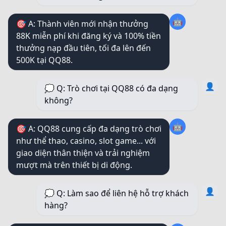
🤖
🎯 A: Thành viên mới nhận thưởng
88K miễn phí khi đăng ký và 100% tiền
thưởng nạp đầu tiên, tối đa lên đến
500K tại QQ88.
👤
💭 Q: Trò chơi tại QQ88 có đa dạng
không?
🤖
🎯 A: QQ88 cung cấp đa dạng trò chơi
như thể thao, casino, slot game... với
giao diện thân thiện và trải nghiệm
mượt mà trên thiết bị di động.
👤
💭 Q: Làm sao để liên hệ hỗ trợ khách
hàng?