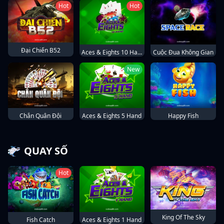
Hot
Hot
Đại Chiến B52
Aces & Eights 10 Hand
Cuộc Đua Không Gian
New
Chắn Quân Đội
Aces & Eights 5 Hand
Happy Fish
QUAY SỐ
Hot
King Of The Sky
Fish Catch
Aces & Eights 1 Hand