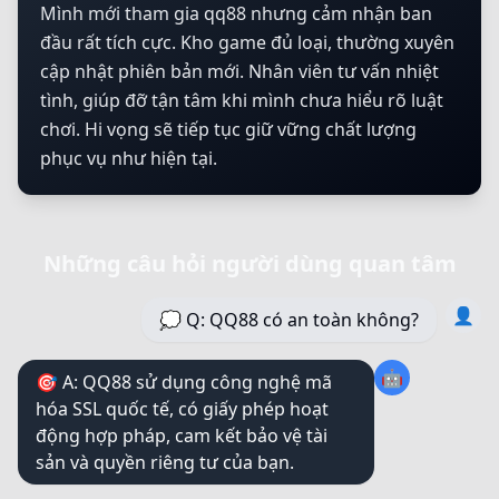
Mình mới tham gia qq88 nhưng cảm nhận ban
đầu rất tích cực. Kho game đủ loại, thường xuyên
cập nhật phiên bản mới. Nhân viên tư vấn nhiệt
tình, giúp đỡ tận tâm khi mình chưa hiểu rõ luật
chơi. Hi vọng sẽ tiếp tục giữ vững chất lượng
phục vụ như hiện tại.
Những câu hỏi người dùng quan tâm
👤
💭 Q: QQ88 có an toàn không?
🤖
🎯 A: QQ88 sử dụng công nghệ mã
hóa SSL quốc tế, có giấy phép hoạt
động hợp pháp, cam kết bảo vệ tài
sản và quyền riêng tư của bạn.